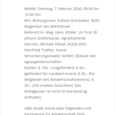
WANN: Samstag, 7. Februar 2026, 09:00 bis
15:00 Uhr
WO: Bildungshaus Schloss Krastowitz, 9020
Klagenfurt am Wörthersee
Referent:in: Mag. Hans Gföller, LK Tirol; DI
Johann Grafenbauer, Agrarbehörde
Kärnten; Michael Peball, AUQA DOC;
Reinfried Trattler, Kaiser
Versicherungsmakler GmbH; Obleute von
Agrargemeinschaften
Kosten: € 150,– (ungefördert); € 50,–
(gefördert für Landwirt:innen); € 40,– (für
Mitglieder des Almwirtschaftsvereins); €
20,– (mit Invekos-Gutschein). Das
Mittagessen ist nicht im Kursbeitrag
enthalten.
oder direkt online über folgenden Link:
Fachtagung für Almwirtschaft 2026