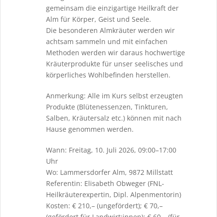
gemeinsam die einzigartige Heilkraft der
Alm für Körper, Geist und Seele.
Die besonderen Almkräuter werden wir
achtsam sammeln und mit einfachen
Methoden werden wir daraus hochwertige
Kräuterprodukte für unser seelisches und
körperliches Wohlbefinden herstellen.
Anmerkung: Alle im Kurs selbst erzeugten
Produkte (Blütenessenzen, Tinkturen,
Salben, Kräutersalz etc.) können mit nach
Hause genommen werden.
Wann: Freitag, 10. Juli 2026, 09:00–17:00
Uhr
Wo: Lammersdorfer Alm, 9872 Millstatt
Referentin: Elisabeth Obweger (FNL-
Heilkräuterexpertin, Dipl. Alpenmentorin)
Kosten: € 210,– (ungefördert); € 70,–
(gefördert für Landwirt:innen); € 60,– (für