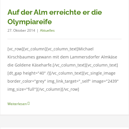
Auf der Alm erreichte er die
Olympiareife
27. Oktober 2014
|
Aktuelles
[vc_row][vc_column][vc_column_text]Michael
Kirschbaumes gewann mit dem Lammersdorfer Almkäse
die Goldene Käseharfe.[/vc_column_text][vc_column_text]
[dt_gap height="40" /][/vc_column_text][vc_single_image
border_color="grey" img_link_target="_self" image="2439"
Projekt “Biodiversität der Genüsse in den Bergen”
img_size="full"][/vc_column][/vc_row]
Aktuelles
Weiterlesen