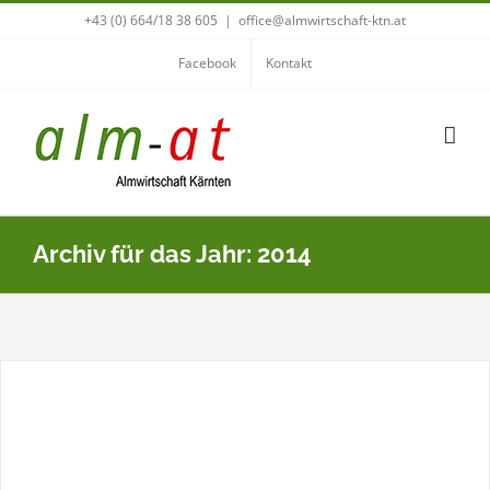
Zum
+43 (0) 664/18 38 605
|
office@almwirtschaft-ktn.at
Kärntner Almwirtschaftsverein befragt Mitglieder
Inhalt
Aktuelles
Facebook
Kontakt
springen
Archiv für das Jahr:
2014