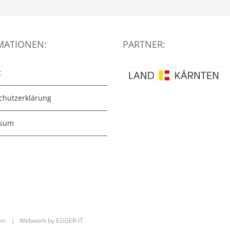
MATIONEN:
PARTNER:
t
chutzerklärung
ssum
lten. | Webwork by
EGGER-IT