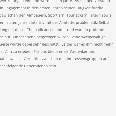
nsvertretungen ein, und wurde so im Jahre 1992 in den Vorstand
n Engagement in den ersten Jahren seiner Tätigkeit für die
g zwischen den Almbauern, Sportlern, Touristikern, Jägern sowie
den letzten Jahren intensiv mit der Almfutterproblematik. Selbst
relang mit dieser Thematik auseinander und war ein profunder
gen auf Bundesebene beigezogen wurde. Seine wortgewaltige
erte wurde dabei sehr geschätzt . Leider war es ihm nicht mehr
er Alm zu erleben. Für uns bleibt er als Vordenker und
haft sowie als Vermittler zwischen den Interessensgruppen auf
 nachfolgende Generationen sein.