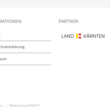
MATIONEN:
PARTNER:
t
chutzerklärung
ssum
lten. | Webwork by
EGGER-IT